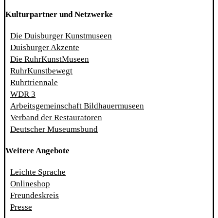
Kulturpartner und Netzwerke
Die Duisburger Kunstmuseen
Duisburger Akzente
Die RuhrKunstMuseen
RuhrKunstbewegt
Ruhrtriennale
WDR 3
Arbeitsgemeinschaft Bildhauermuseen
Verband der Restauratoren
Deutscher Museumsbund
Weitere Angebote
Leichte Sprache
Onlineshop
Freundeskreis
Presse