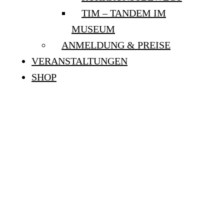
TIM – TANDEM IM
MUSEUM
ANMELDUNG & PREISE
VERANSTALTUNGEN
SHOP
ÖFFENTLICHE
SONNTAGSFÜHRUNG:
„MECHANIK UND
MENSCHLICHKEIT. EVA
AEPPLI UND JEAN
TINGUELY“