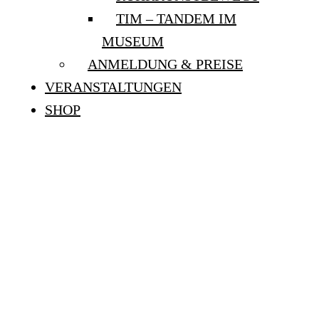
TIM – TANDEM IM
MUSEUM
ANMELDUNG & PREISE
VERANSTALTUNGEN
SHOP
ÖFFENTLICHE
SONNTAGSFÜHRUNG:
„MECHANIK UND
MENSCHLICHKEIT. EVA
AEPPLI UND JEAN
TINGUELY“