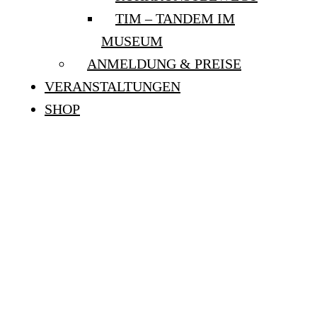
TIM – TANDEM IM
MUSEUM
ANMELDUNG & PREISE
VERANSTALTUNGEN
SHOP
ÖFFENTLICHE
SONNTAGSFÜHRUNGEN:
“HIGHLIGHTS DER
SAMMLUNG” /
“COURAGE. LEHMBRUCK
UND DIE AVANTGARDE”