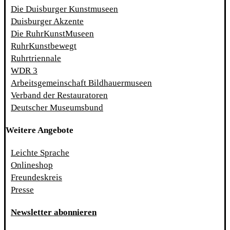
Die Duisburger Kunstmuseen
Duisburger Akzente
Die RuhrKunstMuseen
RuhrKunstbewegt
Ruhrtriennale
WDR 3
Arbeitsgemeinschaft Bildhauermuseen
Verband der Restauratoren
Deutscher Museumsbund
Weitere Angebote
Leichte Sprache
Onlineshop
Freundeskreis
Presse
Newsletter abonnieren