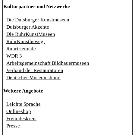
Kulturpartner und Netzwerke
Die Duisburger Kunstmuseen
Duisburger Akzente
Die RuhrKunstMuseen
RuhrKunstbewegt
Ruhrtriennale
WDR 3
Arbeitsgemeinschaft Bildhauermuseen
Verband der Restauratoren
Deutscher Museumsbund
Weitere Angebote
Leichte Sprache
Onlineshop
Freundeskreis
Presse