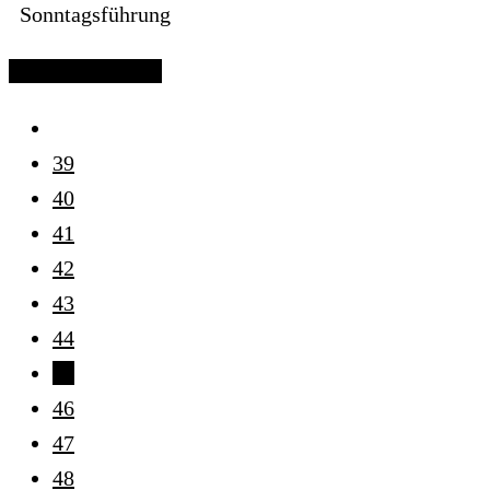
Sonntagsführung
Continue reading
39
40
41
42
43
44
45
46
47
48